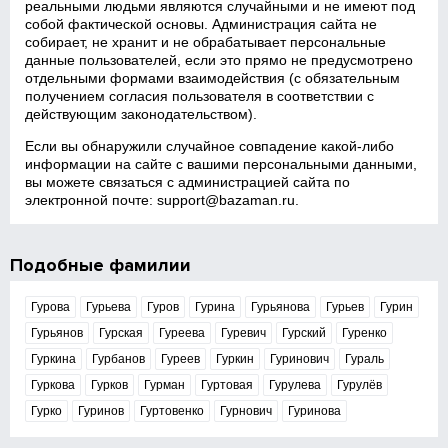
реальными людьми являются случайными и не имеют под
собой фактической основы. Администрация сайта не
собирает, не хранит и не обрабатывает персональные
данные пользователей, если это прямо не предусмотрено
отдельными формами взаимодействия (с обязательным
получением согласия пользователя в соответствии с
действующим законодательством).
Если вы обнаружили случайное совпадение какой‑либо
информации на сайте с вашими персональными данными,
вы можете связаться с администрацией сайта по
электронной почте:
support@bazaman.ru
.
Подобные фамилии
Гурова
Гурьева
Гуров
Гурина
Гурьянова
Гурьев
Гурин
Гурьянов
Гурская
Гуреева
Гуревич
Гурский
Гуренко
Гуркина
Гурбанов
Гуреев
Гуркин
Гуринович
Гураль
Гуркова
Гурков
Гурман
Гуртовая
Гурулева
Гурулёв
Гурко
Гуринов
Гуртовенко
Гурнович
Гуринова