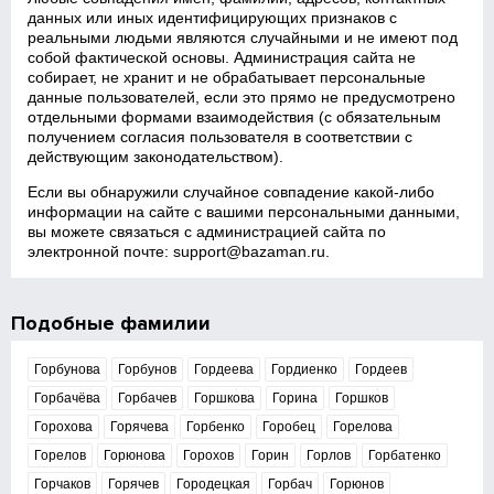
данных или иных идентифицирующих признаков с
реальными людьми являются случайными и не имеют под
собой фактической основы. Администрация сайта не
собирает, не хранит и не обрабатывает персональные
данные пользователей, если это прямо не предусмотрено
отдельными формами взаимодействия (с обязательным
получением согласия пользователя в соответствии с
действующим законодательством).
Если вы обнаружили случайное совпадение какой‑либо
информации на сайте с вашими персональными данными,
вы можете связаться с администрацией сайта по
электронной почте:
support@bazaman.ru
.
Подобные фамилии
Горбунова
Горбунов
Гордеева
Гордиенко
Гордеев
Горбачёва
Горбачев
Горшкова
Горина
Горшков
Горохова
Горячева
Горбенко
Горобец
Горелова
Горелов
Горюнова
Горохов
Горин
Горлов
Горбатенко
Горчаков
Горячев
Городецкая
Горбач
Горюнов