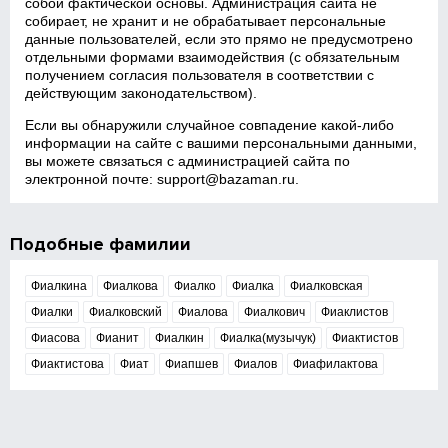
собой фактической основы. Администрация сайта не
собирает, не хранит и не обрабатывает персональные
данные пользователей, если это прямо не предусмотрено
отдельными формами взаимодействия (с обязательным
получением согласия пользователя в соответствии с
действующим законодательством).
Если вы обнаружили случайное совпадение какой‑либо
информации на сайте с вашими персональными данными,
вы можете связаться с администрацией сайта по
электронной почте:
support@bazaman.ru
.
Подобные фамилии
Фиалкина
Фиалкова
Фиалко
Фиалка
Фиалковская
Фиалки
Фиалковский
Фиалова
Фиалкович
Фиаклистов
Фиасова
Фианит
Фиалкин
Фиалка(музычук)
Фиактистов
Фиактистова
Фиат
Фиапшев
Фиалов
Фиафилактова