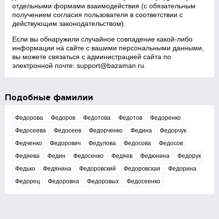
отдельными формами взаимодействия (с обязательным
получением согласия пользователя в соответствии с
действующим законодательством).
Если вы обнаружили случайное совпадение какой‑либо
информации на сайте с вашими персональными данными,
вы можете связаться с администрацией сайта по
электронной почте:
support@bazaman.ru
.
Подобные фамилии
Федорова
Федоров
Федотова
Федотов
Федоренко
Федосеева
Федосеев
Федорченко
Федина
Федорчук
Федченко
Федорович
Федулова
Федосова
Федосов
Федяева
Федин
Федосенко
Федяев
Федюнина
Федорук
Федько
Федянина
Федоровский
Федоровская
Федорина
Федорец
Федоровна
Федоровых
Федосеенко