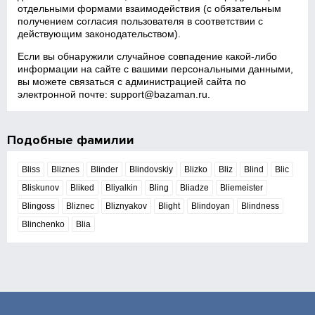
отдельными формами взаимодействия (с обязательным
получением согласия пользователя в соответствии с
действующим законодательством).
Если вы обнаружили случайное совпадение какой‑либо
информации на сайте с вашими персональными данными,
вы можете связаться с администрацией сайта по
электронной почте:
support@bazaman.ru
.
Подобные фамилии
Bliss
Bliznes
Blinder
Blindovskiy
Blizko
Bliz
Blind
Blic
Bliskunov
Bliked
Bliyalkin
Bling
Bliadze
Bliemeister
Blingoss
Bliznec
Bliznyakov
Blight
Blindoyan
Blindness
Blinchenko
Blia