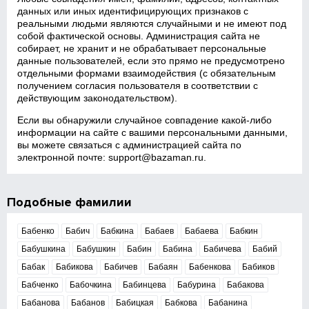
данных или иных идентифицирующих признаков с
реальными людьми являются случайными и не имеют под
собой фактической основы. Администрация сайта не
собирает, не хранит и не обрабатывает персональные
данные пользователей, если это прямо не предусмотрено
отдельными формами взаимодействия (с обязательным
получением согласия пользователя в соответствии с
действующим законодательством).
Если вы обнаружили случайное совпадение какой‑либо
информации на сайте с вашими персональными данными,
вы можете связаться с администрацией сайта по
электронной почте:
support@bazaman.ru
.
Подобные фамилии
Бабенко
Бабич
Бабкина
Бабаев
Бабаева
Бабкин
Бабушкина
Бабушкин
Бабин
Бабина
Бабичева
Бабий
Бабак
Бабикова
Бабичев
Бабаян
Бабенкова
Бабиков
Бабченко
Бабочкина
Бабинцева
Бабурина
Бабакова
Бабанова
Бабанов
Бабицкая
Бабкова
Бабанина