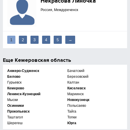
Некрасова Линочка
Россия, Междуреченск
1
2
3
4
5
→
Еще
Кемеровская область
Анжеро-Судженск
Бачатский
Белово
Березовский
Гурьевск
Калтан
Кемерово
Киселевск
Ленинск-Кузнецкий
Мариинск
Мыски
Новокузнецк
Осинники
Полысаево
Прокопьевск
Тайга
Таштагол
Топки
Шерегеш
Юрга