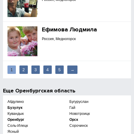
Ефимова Людмила
Россия, Медногорск
1
2
3
4
5
→
Еще
Оренбургская область
Абдулино
Бугуруслан
Бузулук
Гай
Кувандык
Новотроицк
Оренбург
Орск
Соль-Илецк
Сорочинск
Ясный