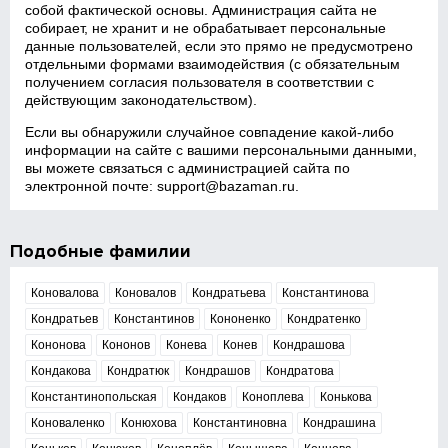
собой фактической основы. Администрация сайта не
собирает, не хранит и не обрабатывает персональные
данные пользователей, если это прямо не предусмотрено
отдельными формами взаимодействия (с обязательным
получением согласия пользователя в соответствии с
действующим законодательством).
Если вы обнаружили случайное совпадение какой‑либо
информации на сайте с вашими персональными данными,
вы можете связаться с администрацией сайта по
электронной почте:
support@bazaman.ru
.
Подобные фамилии
Коновалова
Коновалов
Кондратьева
Константинова
Кондратьев
Константинов
Кононенко
Кондратенко
Кононова
Кононов
Конева
Конев
Кондрашова
Кондакова
Кондратюк
Кондрашов
Кондратова
Константинопольская
Кондаков
Коноплева
Конькова
Коноваленко
Конюхова
Константиновна
Кондрашина