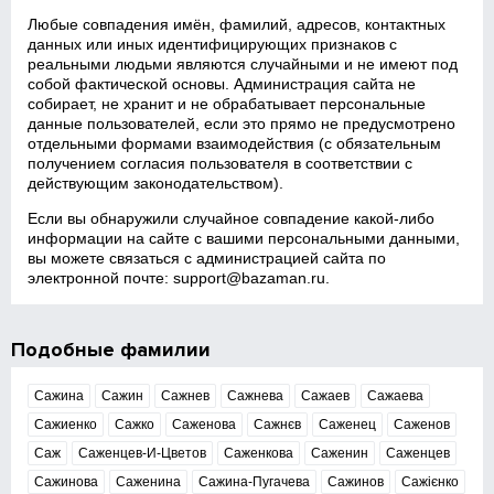
Любые совпадения имён, фамилий, адресов, контактных
данных или иных идентифицирующих признаков с
реальными людьми являются случайными и не имеют под
собой фактической основы. Администрация сайта не
собирает, не хранит и не обрабатывает персональные
данные пользователей, если это прямо не предусмотрено
отдельными формами взаимодействия (с обязательным
получением согласия пользователя в соответствии с
действующим законодательством).
Если вы обнаружили случайное совпадение какой‑либо
информации на сайте с вашими персональными данными,
вы можете связаться с администрацией сайта по
электронной почте:
support@bazaman.ru
.
Подобные фамилии
Сажина
Сажин
Сажнев
Сажнева
Сажаев
Сажаева
Сажиенко
Сажко
Саженова
Сажнєв
Саженец
Саженов
Саж
Саженцев-И-Цветов
Саженкова
Саженин
Саженцев
Сажинова
Саженина
Сажина-Пугачева
Сажинов
Сажієнко