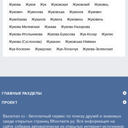
Жукова
Жуков
Жук
Жуковская
Жуковский
Жуковец
Жукович
Жукенова
Жуковська
Жукенов
Жукевич
Жукебаева
Жуканов
Жукина
Жуковина
Жуковень
Жукова-Милевская
Жукава
Жукова-Назарова
Жукова-Игольникова
Жукова-Букасова
Жук-Козар
Жуклис
Жукова (Суслонова)
Жуканин
Жуковська-Німіжан
Жук-Косюхин
Жукаускас
Жук-Логанчук
Жукова-Зелинская
ГЛАВНЫЕ РАЗДЕЛЫ
ПРОЕКТ
Bazaman.ru - бесплатный сервис по поиску друзей и знакомых
среди открытых страниц ВКонтакте.ру. Вся информация на
сайте собрана автоматически из открытых интернет-источников: