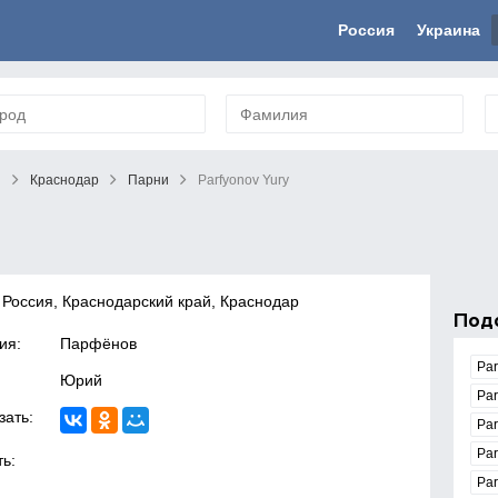
Россия
Украина
й
Краснодар
Парни
Parfyonov Yury
 Россия, Краснодарский край, Краснодар
Под
ия:
Парфёнов
Par
Юрий
Pa
зать:
Par
Pa
ь:
Par