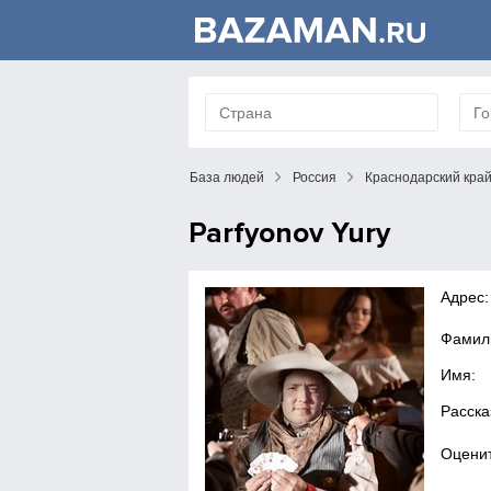
База людей
Россия
Краснодарский кра
Parfyonov Yury
Адрес:
Фамил
Имя:
Расска
Оценит