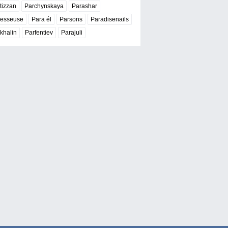
tizzan
Parchynskaya
Parashar
resseuse
Para él
Parsons
Paradisenails
khalin
Parfentiev
Parajuli