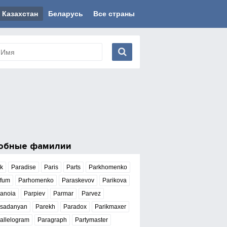
Казахстан
Беларусь
Все страны
обные фамилии
k
Paradise
Paris
Parts
Parkhomenko
rfum
Parhomenko
Paraskevov
Parikova
anoia
Parpiev
Parmar
Parvez
rsadanyan
Parekh
Paradox
Parikmaxer
allelogram
Paragraph
Partymaster