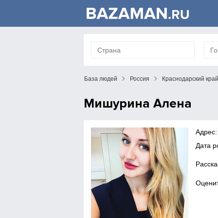
База людей
Россия
Краснодарский кра
Мишурина Алена
Адрес:
Дата р
Расска
Оценит