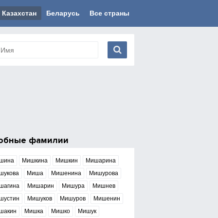
Казахстан
Беларусь
Все страны
обные фамилии
шина
Мишкина
Мишкин
Мишарина
шукова
Миша
Мишенина
Мишурова
шагина
Мишарин
Мишура
Мишнев
шустин
Мишуков
Мишуров
Мишенин
шакин
Мишка
Мишко
Мишук