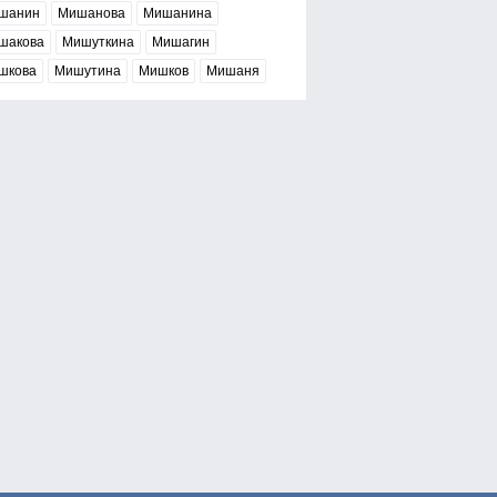
шанин
Мишанова
Мишанина
шакова
Мишуткина
Мишагин
шкова
Мишутина
Мишков
Мишаня