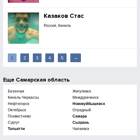
Казаков Стас
Россия, Кинель
1
2
3
4
5
→
Еще
Самарская область
Безенчук
Жигулевск
Кинель-Черкассы
Междуреченск
Нефтегорск
Новокуйбышевск
Октябрьск
Отрадный
Похвистнево
Самара
Сургут
Сызрань
Тольятти
Чапаевск