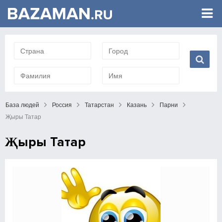
База людей
Россия
Татарстан
Казань
Парни
Җыры Татар
Җыры Татар