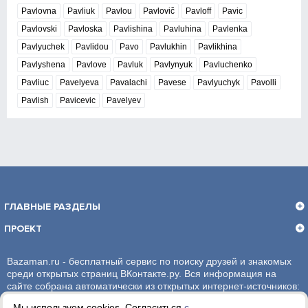
Pavlovna
Pavliuk
Pavlou
Pavlovič
Pavloff
Pavic
Pavlovski
Pavloska
Pavlishina
Pavluhina
Pavlenka
Pavlyuchek
Pavlidou
Pavo
Pavlukhin
Pavlikhina
Pavlyshena
Pavlove
Pavluk
Pavlynyuk
Pavluchenko
Pavliuc
Pavelyeva
Pavalachi
Pavese
Pavlyuchyk
Pavolli
Pavlish
Pavicevic
Pavelyev
ГЛАВНЫЕ РАЗДЕЛЫ
ПРОЕКТ
Bazaman.ru - бесплатный сервис по поиску друзей и знакомых
среди открытых страниц ВКонтакте.ру. Вся информация на
сайте собрана автоматически из открытых интернет-источников:
социальная сеть ВКонтакте.ру. За достоверность информации,
Мы используем cookies. Согласиться
с