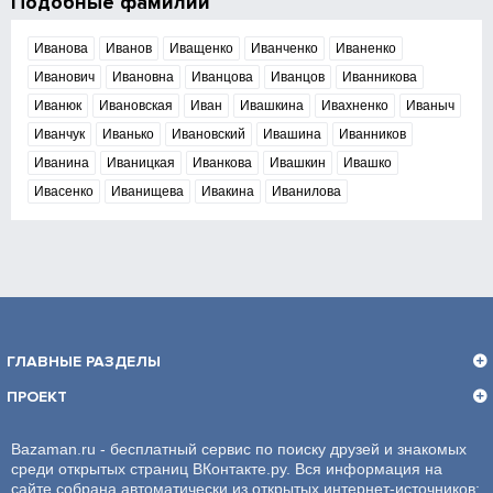
Подобные фамилии
Иванова
Иванов
Иващенко
Иванченко
Иваненко
Иванович
Ивановна
Иванцова
Иванцов
Иванникова
Иванюк
Ивановская
Иван
Ивашкина
Ивахненко
Иваныч
Иванчук
Иванько
Ивановский
Ивашина
Иванников
Иванина
Иваницкая
Иванкова
Ивашкин
Ивашко
Ивасенко
Иванищева
Ивакина
Иванилова
ГЛАВНЫЕ РАЗДЕЛЫ
ПРОЕКТ
Bazaman.ru - бесплатный сервис по поиску друзей и знакомых
среди открытых страниц ВКонтакте.ру. Вся информация на
сайте собрана автоматически из открытых интернет-источников: