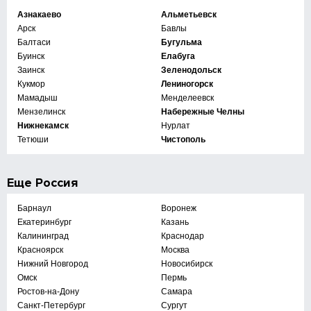
Азнакаево
Альметьевск
Арск
Бавлы
Балтаси
Бугульма
Буинск
Елабуга
Заинск
Зеленодольск
Кукмор
Лениногорск
Мамадыш
Менделеевск
Мензелинск
Набережные Челны
Нижнекамск
Нурлат
Тетюши
Чистополь
Еще
Россия
Барнаул
Воронеж
Екатеринбург
Казань
Калининград
Краснодар
Красноярск
Москва
Нижний Новгород
Новосибирск
Омск
Пермь
Ростов-на-Дону
Самара
Санкт-Петербург
Сургут