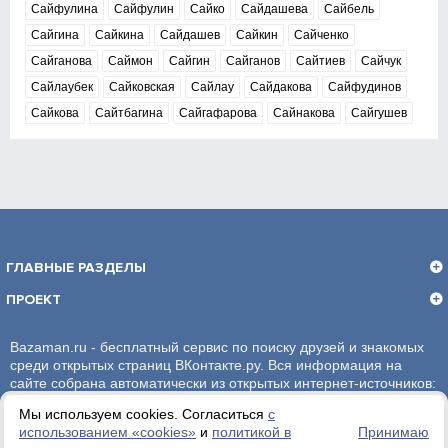
Сайфулина
Сайфулин
Сайко
Сайдашева
Сайбель
Сайгина
Сайкина
Сайдашев
Сайкин
Сайченко
Сайганова
Саймон
Сайгин
Сайганов
Сайтиев
Сайчук
Сайлаубек
Сайковская
Сайлау
Сайдакова
Сайфудинов
Сайкова
Сайтбагина
Сайгафарова
Сайнакова
Сайгушев
ГЛАВНЫЕ РАЗДЕЛЫ
ПРОЕКТ
Bazaman.ru - бесплатный сервис по поиску друзей и знакомых
среди открытых страниц ВКонтакте.ру. Вся информация на
сайте собрана автоматически из открытых интернет-источников:
социальная сеть ВКонтакте.ру. За достоверность информации,
Мы используем cookies. Согласиться
с
администрация сайта ответственности не несет.
использованием «сookies»
и
политикой в
Принимаю