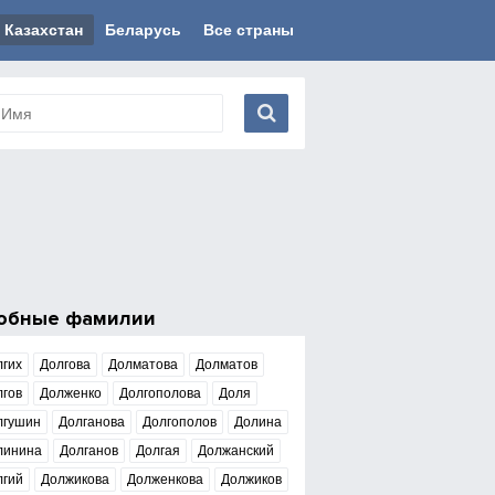
Казахстан
Беларусь
Все страны
обные фамилии
лгих
Долгова
Долматова
Долматов
лгов
Долженко
Долгополова
Доля
лгушин
Долганова
Долгополов
Долина
линина
Долганов
Долгая
Должанский
лгий
Должикова
Долженкова
Должиков