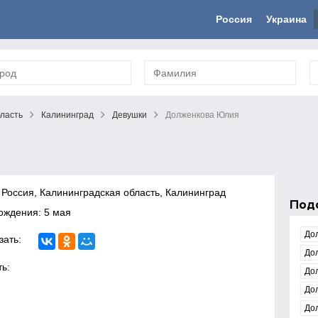
Россия
Украина
бласть
Калининград
Девушки
Долженкова Юлия
 Россия, Калининградская область, Калининград
Под
ождения: 5 мая
До
зать:
До
ь:
До
До
До