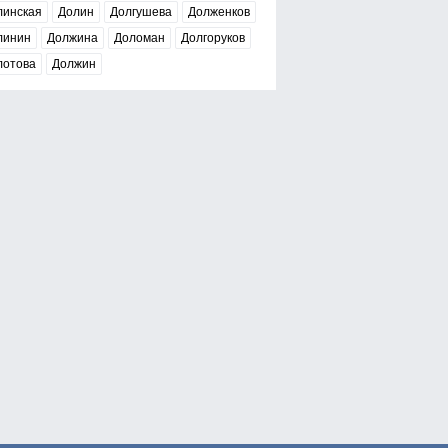
линская
Долин
Долгушева
Долженков
линин
Должина
Доломан
Долгоруков
лотова
Должин