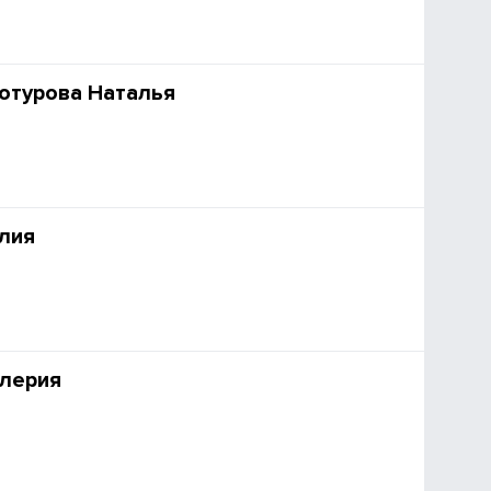
отурова Наталья
лия
алерия