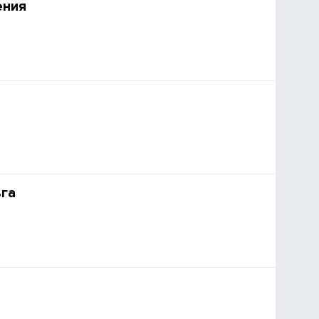
ения
га