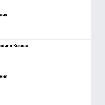
ния
ашина Ксюша
ния