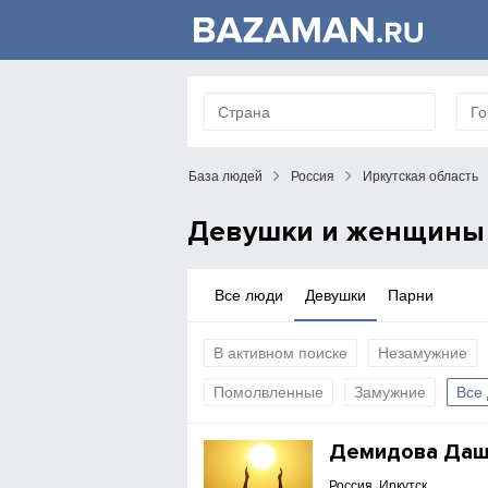
База людей
Россия
Иркутская область
Девушки и женщины 
Все люди
Девушки
Парни
В активном поиске
Незамужние
Помолвленные
Замужние
Все
Демидова Да
Россия, Иркутск