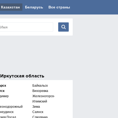
Казахстан
Беларусь
Все страны
е
Иркутская область
арск
Байкальск
тск
Вихоревка
димир
Железногорск-
Илимский
езнодорожный
Зима
неудинск
Саянск
гиев Посад
Слюдянка