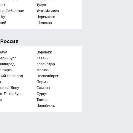
шет
Тулун
лье-Сибирское
Усть-Илимск
-Кут
Черемхово
ский
Шелехов
е
Россия
наул
Воронеж
теринбург
Казань
ининград
Краснодар
сноярск
Москва
ний Новгород
Новосибирск
к
Пермь
тов-на-Дону
Самара
кт-Петербург
Сургут
ск
Тюмень
Челябинск