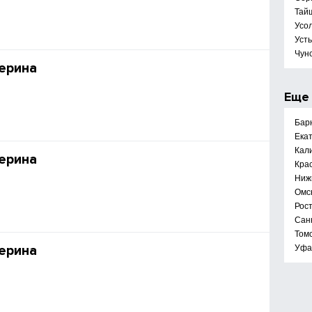
Тай
Усо
Усть
Чун
ерина
Ещ
Бар
Ека
Кал
ерина
Кра
Ниж
Омс
Рос
Сан
Том
ерина
Уфа