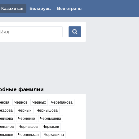
Казахстан
Беларусь
Все страны
обные фамилии
рнова
Чернов
Черных
Черепанова
ркасова
Черный
Чернышова
рникова
Черненко
Чернышева
репанов
Чернышов
Черкасов
рнышев
Чернявская
Черкашина