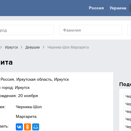
Россия
Украина
Иркутск
Девушки
Черника-Шоп Маргарита
ита
 Россия, Иркутская область, Иркутск
Под
 город: Иркутск
ождения: 20 ноября
Че
Че
ия:
Черника-Шоп
Че
Маргарита
Че
зать:
Че