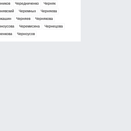
рников
Чередниченко
Черняк
рнявский
Черемных
Черняева
ркашин
Черняев
Чернякова
рноусова
Черемисина
Чернецова
ренкова
Черноусов