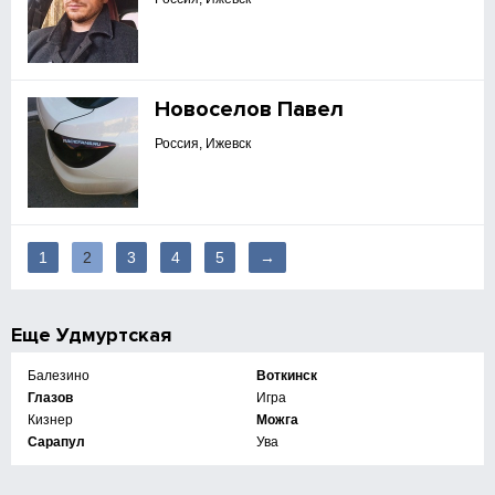
Новоселов Павел
Россия, Ижевск
1
2
3
4
5
→
Еще
Удмуртская
Балезино
Воткинск
Глазов
Игра
Кизнер
Можга
Сарапул
Ува