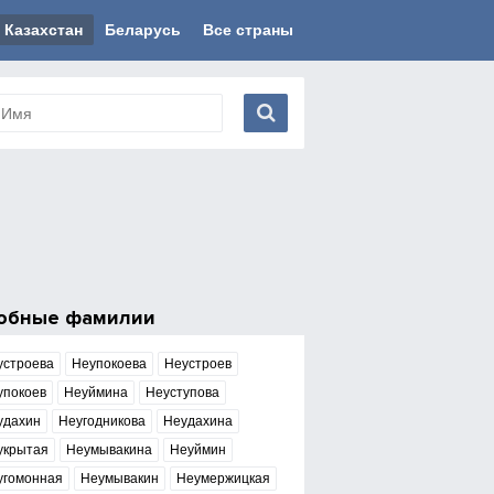
Казахстан
Беларусь
Все страны
обные фамилии
устроева
Неупокоева
Неустроев
упокоев
Неуймина
Неуступова
удахин
Неугодникова
Неудахина
укрытая
Неумывакина
Неуймин
угомонная
Неумывакин
Неумержицкая