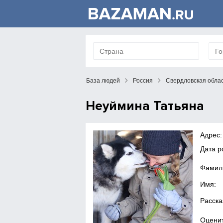
База людей
Россия
Свердловская обла
Неуймина Татьяна
Адрес:
Дата 
Фамил
Имя:
Расска
Оценит