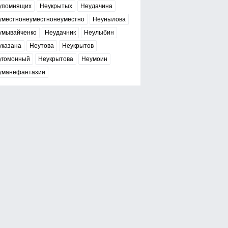
упомнящих
Неукрытых
Неудачина
уместнонеуместнонеуместно
Неунылова
умывайченко
Неудачник
Неулыбин
указана
Неутова
Неукрытов
угомонный
Неукрытова
Неумоин
уманефантазии