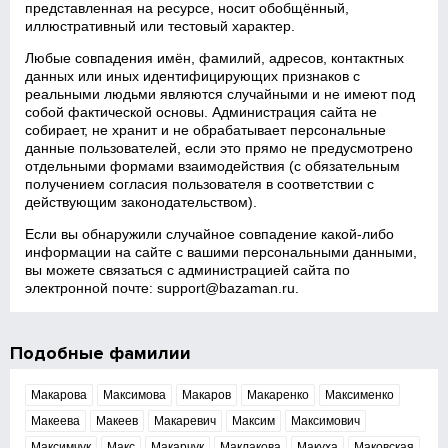
представленная на ресурсе, носит обобщённый,
иллюстративный или тестовый характер.
Любые совпадения имён, фамилий, адресов, контактных
данных или иных идентифицирующих признаков с
реальными людьми являются случайными и не имеют под
собой фактической основы. Администрация сайта не
собирает, не хранит и не обрабатывает персональные
данные пользователей, если это прямо не предусмотрено
отдельными формами взаимодействия (с обязательным
получением согласия пользователя в соответствии с
действующим законодательством).
Если вы обнаружили случайное совпадение какой‑либо
информации на сайте с вашими персональными данными,
вы можете связаться с администрацией сайта по
электронной почте:
support@bazaman.ru
.
Подобные фамилии
Макарова
Максимова
Макаров
Макаренко
Максименко
Макеева
Макеев
Макаревич
Максим
Максимович
Максимчук
Макс
Макарчук
Маклакова
Макуха
Маковская