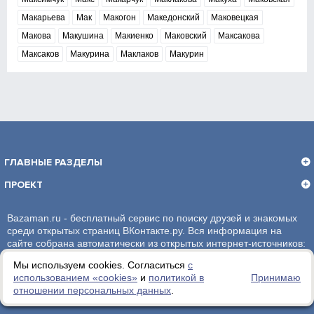
Макарьева
Мак
Макогон
Македонский
Маковецкая
Макова
Макушина
Макиенко
Маковский
Максакова
Максаков
Макурина
Маклаков
Макурин
ГЛАВНЫЕ РАЗДЕЛЫ
ПРОЕКТ
Bazaman.ru - бесплатный сервис по поиску друзей и знакомых
среди открытых страниц ВКонтакте.ру. Вся информация на
сайте собрана автоматически из открытых интернет-источников:
социальная сеть ВКонтакте.ру. За достоверность информации,
Мы используем cookies. Согласиться
с
администрация сайта ответственности не несет.
использованием «сookies»
и
политикой в
Принимаю
отношении персональных данных
.
Политика обработки персональных данных