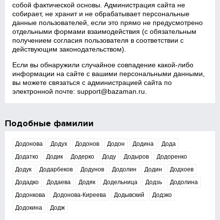
собой фактической основы. Администрация сайта не
собирает, не хранит и не обрабатывает персональные
данные пользователей, если это прямо не предусмотрено
отдельными формами взаимодействия (с обязательным
получением согласия пользователя в соответствии с
действующим законодательством).
Если вы обнаружили случайное совпадение какой‑либо
информации на сайте с вашими персональными данными,
вы можете связаться с администрацией сайта по
электронной почте:
support@bazaman.ru
.
Подобные фамилии
Додонова
Додух
Додонов
Додон
Додина
Дода
Додатко
Додик
Додерко
Доду
Додыров
Додоренко
Додук
Додарбеков
Додунов
Додолин
Додин
Додхоев
Додадко
Додаева
Додяк
Додельница
Додзь
Додолина
Додонкова
Додонова-Киреева
Додывский
Додэко
Додокина
Додж