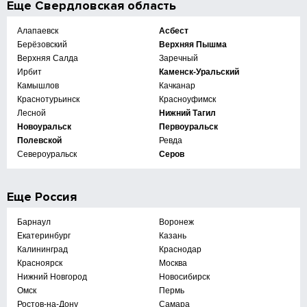
Еще
Свердловская область
Алапаевск
Асбест
Берёзовский
Верхняя Пышма
Верхняя Салда
Заречный
Ирбит
Каменск-Уральский
Камышлов
Качканар
Краснотурьинск
Красноуфимск
Лесной
Нижний Тагил
Новоуральск
Первоуральск
Полевской
Ревда
Североуральск
Серов
Еще
Россия
Барнаул
Воронеж
Екатеринбург
Казань
Калининград
Краснодар
Красноярск
Москва
Нижний Новгород
Новосибирск
Омск
Пермь
Ростов-на-Дону
Самара