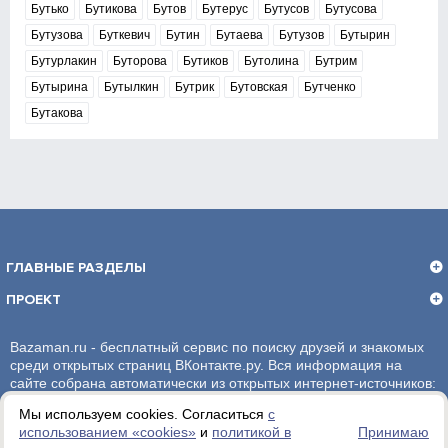
Бутько
Бутикова
Бутов
Бутерус
Бутусов
Бутусова
Бутузова
Буткевич
Бутин
Бутаева
Бутузов
Бутырин
Бутурлакин
Буторова
Бутиков
Бутолина
Бутрим
Бутырина
Бутылкин
Бутрик
Бутовская
Бутченко
Бутакова
ГЛАВНЫЕ РАЗДЕЛЫ
ПРОЕКТ
Bazaman.ru - бесплатный сервис по поиску друзей и знакомых
среди открытых страниц ВКонтакте.ру. Вся информация на
сайте собрана автоматически из открытых интернет-источников:
социальная сеть ВКонтакте.ру. За достоверность информации,
Мы используем cookies. Согласиться
с
администрация сайта ответственности не несет.
использованием «сookies»
и
политикой в
Принимаю