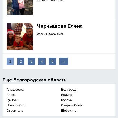
Чернышова Елена
Россия, Чернянка
1
2
3
4
5
→
Еще
Белгородская область
Алексеевка
Белгород
Бирюч
Валуйки
Губкин
Короча
Новый Оскол
Старый Оскол
Строитель
Шебекино