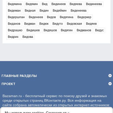
Видякина
Видякин
Вид
Видинеев
Видяева
Видинеева
Видеман
Видная
Видин
Видяйкин
Виденеева
Видершпан
Виденеев
Видов
Видягина
Видеркер
Виданов
Видман
Видюк
Видуто
Видовская
Видяев
Видрашко
Видишев
Видяшов
Видягин
Видманов
Видус
Видрих
Видова
ГЛАВНЫЕ РАЗДЕЛЫ
ПРОЕКТ
Bazaman.ru - бесплатный сервис по поиску друзей и знакомых
среди открытых страниц ВКонтакте.ру. Вся информация на
сайте собрана автоматически из открытых интернет-источников:
социальная сеть ВКонтакте.ру. За достоверность информации,
Мы используем cookies. Согласиться
с