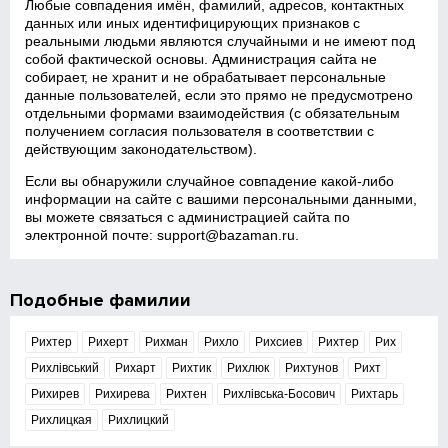
Любые совпадения имён, фамилий, адресов, контактных
данных или иных идентифицирующих признаков с
реальными людьми являются случайными и не имеют под
собой фактической основы. Администрация сайта не
собирает, не хранит и не обрабатывает персональные
данные пользователей, если это прямо не предусмотрено
отдельными формами взаимодействия (с обязательным
получением согласия пользователя в соответствии с
действующим законодательством).
Если вы обнаружили случайное совпадение какой‑либо
информации на сайте с вашими персональными данными,
вы можете связаться с администрацией сайта по
электронной почте:
support@bazaman.ru
.
Подобные фамилии
Рихтер
Рихерт
Рихман
Рихло
Рихсиев
Рихтер
Рих
Рихлівський
Рихарт
Рихтик
Рихлюк
Рихтунов
Рихт
Рихирев
Рихирева
Рихтен
Рихлівська-Босович
Рихтарь
Рихлицкая
Рихлицкий