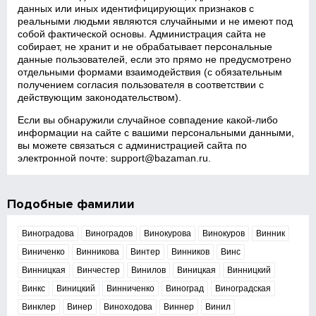
данных или иных идентифицирующих признаков с
реальными людьми являются случайными и не имеют под
собой фактической основы. Администрация сайта не
собирает, не хранит и не обрабатывает персональные
данные пользователей, если это прямо не предусмотрено
отдельными формами взаимодействия (с обязательным
получением согласия пользователя в соответствии с
действующим законодательством).
Если вы обнаружили случайное совпадение какой‑либо
информации на сайте с вашими персональными данными,
вы можете связаться с администрацией сайта по
электронной почте:
support@bazaman.ru
.
Подобные фамилии
Виноградова
Виноградов
Винокурова
Винокуров
Винник
Виниченко
Винникова
Винтер
Винников
Винс
Винницкая
Винчестер
Винилов
Виницкая
Винницкий
Винкс
Виницкий
Винниченко
Виноград
Виноградская
Винклер
Винер
Виноходова
Виннер
Винил