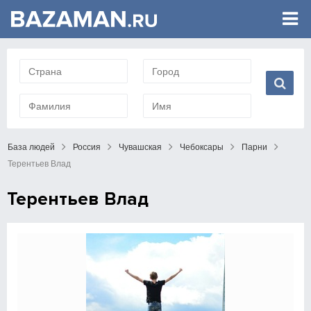
База людей
Россия
Чувашская
Чебоксары
Парни
Терентьев Влад
Терентьев Влад