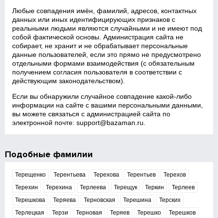
Любые совпадения имён, фамилий, адресов, контактных
данных или иных идентифицирующих признаков с
реальными людьми являются случайными и не имеют под
собой фактической основы. Администрация сайта не
собирает, не хранит и не обрабатывает персональные
данные пользователей, если это прямо не предусмотрено
отдельными формами взаимодействия (с обязательным
получением согласия пользователя в соответствии с
действующим законодательством).
Если вы обнаружили случайное совпадение какой‑либо
информации на сайте с вашими персональными данными,
вы можете связаться с администрацией сайта по
электронной почте:
support@bazaman.ru
.
Подобные фамилии
Терещенко
Терентьева
Терехова
Терентьев
Терехов
Терехин
Терехина
Терлеева
Терещук
Теркин
Терлеев
Терешкова
Теряева
Терновская
Терешина
Терских
Терлецкая
Терзи
Терновая
Теряев
Терешко
Терешков