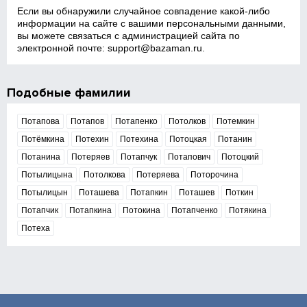
Если вы обнаружили случайное совпадение какой‑либо
информации на сайте с вашими персональными данными,
вы можете связаться с администрацией сайта по
электронной почте:
support@bazaman.ru
.
Подобные фамилии
Потапова
Потапов
Потапенко
Потолков
Потемкин
Потёмкина
Потехин
Потехина
Потоцкая
Потанин
Потанина
Потеряев
Потапчук
Потапович
Потоцкий
Потылицына
Потолкова
Потеряева
Поторочина
Потылицын
Поташева
Потапкин
Поташев
Поткин
Потапчик
Потапкина
Потокина
Потапченко
Потякина
Потеха