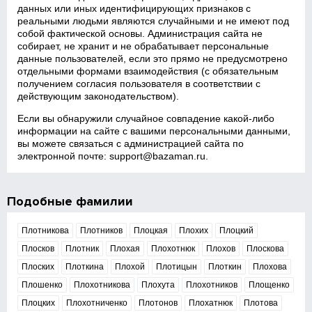
данных или иных идентифицирующих признаков с
реальными людьми являются случайными и не имеют под
собой фактической основы. Администрация сайта не
собирает, не хранит и не обрабатывает персональные
данные пользователей, если это прямо не предусмотрено
отдельными формами взаимодействия (с обязательным
получением согласия пользователя в соответствии с
действующим законодательством).
Если вы обнаружили случайное совпадение какой‑либо
информации на сайте с вашими персональными данными,
вы можете связаться с администрацией сайта по
электронной почте:
support@bazaman.ru
.
Подобные фамилии
Плотникова
Плотников
Плоцкая
Плохих
Плоцкий
Плосков
Плотник
Плохая
Плохотнюк
Плохов
Плоскова
Плоских
Плоткина
Плохой
Плотицын
Плоткин
Плохова
Плошенко
Плохотникова
Плохута
Плохотников
Площенко
Плоцких
Плохотниченко
Плотонов
Плохатнюк
Плотова