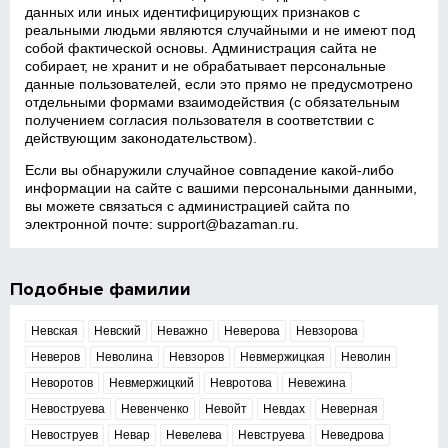
данных или иных идентифицирующих признаков с
реальными людьми являются случайными и не имеют под
собой фактической основы. Администрация сайта не
собирает, не хранит и не обрабатывает персональные
данные пользователей, если это прямо не предусмотрено
отдельными формами взаимодействия (с обязательным
получением согласия пользователя в соответствии с
действующим законодательством).
Если вы обнаружили случайное совпадение какой‑либо
информации на сайте с вашими персональными данными,
вы можете связаться с администрацией сайта по
электронной почте:
support@bazaman.ru
.
Подобные фамилии
Невская
Невский
Неважно
Неверова
Невзорова
Неверов
Неволина
Невзоров
Невмержицкая
Неволин
Неворотов
Невмержицкий
Невротова
Невежина
Невоструева
Невенченко
Невойт
Невдах
Неверная
Невоструев
Невар
Невелева
Невструева
Неведрова