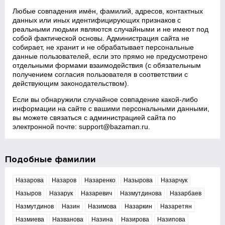
Любые совпадения имён, фамилий, адресов, контактных
данных или иных идентифицирующих признаков с
реальными людьми являются случайными и не имеют под
собой фактической основы. Администрация сайта не
собирает, не хранит и не обрабатывает персональные
данные пользователей, если это прямо не предусмотрено
отдельными формами взаимодействия (с обязательным
получением согласия пользователя в соответствии с
действующим законодательством).
Если вы обнаружили случайное совпадение какой‑либо
информации на сайте с вашими персональными данными,
вы можете связаться с администрацией сайта по
электронной почте:
support@bazaman.ru
.
Подобные фамилии
Назарова
Назаров
Назаренко
Назырова
Назарчук
Назыров
Назарук
Назаревич
Назмутдинова
Назарбаев
Назмутдинов
Назин
Назимова
Назаркин
Назаретян
Назмиева
Названова
Назина
Назирова
Назипова