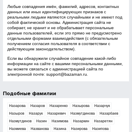
Любые совпадения имён, фамилий, адресов, контактных
данных или иных идентифицирующих признаков с
реальными людьми являются случайными и не имеют под
собой фактической основы. Администрация сайта не
собирает, не хранит и не обрабатывает персональные
данные пользователей, если это прямо не предусмотрено
отдельными формами взаимодействия (с обязательным
получением согласия пользователя в соответствии с
действующим законодательством).
Если вы обнаружили случайное совпадение какой‑либо
информации на сайте с вашими персональными данными,
вы можете связаться с администрацией сайта по
электронной почте:
support@bazaman.ru
.
Подобные фамилии
Назарова
Назаров
Назаренко
Назырова
Назарчук
Назыров
Назарук
Назаревич
Назмутдинова
Назарбаев
Назмутдинов
Назин
Назимова
Назаркин
Назаретян
Назмиева
Названова
Назина
Назирова
Назипова