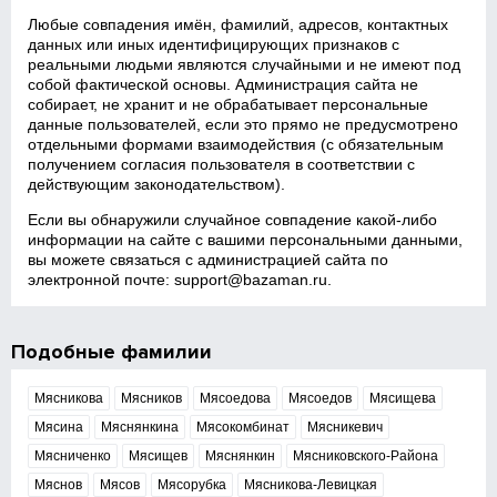
Любые совпадения имён, фамилий, адресов, контактных
данных или иных идентифицирующих признаков с
реальными людьми являются случайными и не имеют под
собой фактической основы. Администрация сайта не
собирает, не хранит и не обрабатывает персональные
данные пользователей, если это прямо не предусмотрено
отдельными формами взаимодействия (с обязательным
получением согласия пользователя в соответствии с
действующим законодательством).
Если вы обнаружили случайное совпадение какой‑либо
информации на сайте с вашими персональными данными,
вы можете связаться с администрацией сайта по
электронной почте:
support@bazaman.ru
.
Подобные фамилии
Мясникова
Мясников
Мясоедова
Мясоедов
Мясищева
Мясина
Мяснянкина
Мясокомбинат
Мясникевич
Мясниченко
Мясищев
Мяснянкин
Мясниковского-Района
Мяснов
Мясов
Мясорубка
Мясникова-Левицкая