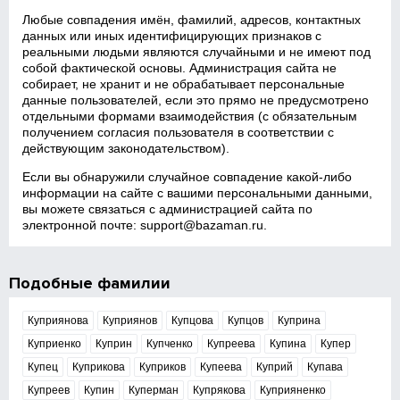
Любые совпадения имён, фамилий, адресов, контактных
данных или иных идентифицирующих признаков с
реальными людьми являются случайными и не имеют под
собой фактической основы. Администрация сайта не
собирает, не хранит и не обрабатывает персональные
данные пользователей, если это прямо не предусмотрено
отдельными формами взаимодействия (с обязательным
получением согласия пользователя в соответствии с
действующим законодательством).
Если вы обнаружили случайное совпадение какой‑либо
информации на сайте с вашими персональными данными,
вы можете связаться с администрацией сайта по
электронной почте:
support@bazaman.ru
.
Подобные фамилии
Куприянова
Куприянов
Купцова
Купцов
Куприна
Куприенко
Куприн
Купченко
Купреева
Купина
Купер
Купец
Куприкова
Куприков
Купеева
Куприй
Купава
Купреев
Купин
Куперман
Купрякова
Куприяненко