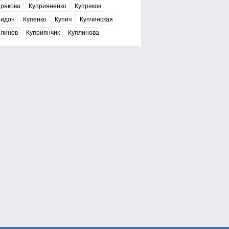
прякова
Куприяненко
Купряков
пидон
Купенко
Купич
Купчинская
плинов
Куприянчик
Куплинова