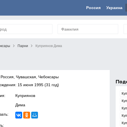
Россия
Украина
оксары
Парни
Куприянов Дима
 Россия, Чувашская, Чебоксары
Под
рождения:
15 июня 1995
(31 год)
Ку
ия:
Куприянов
Ку
Дима
Ку
зать:
Ку
Ку
ь: