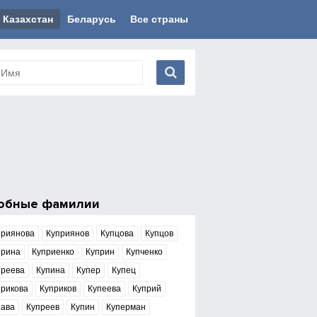
Казахстан
Беларусь
Все страны
обные фамилии
приянова
Куприянов
Купцова
Купцов
прина
Куприенко
Куприн
Купченко
преева
Купина
Купер
Купец
прикова
Куприков
Купеева
Куприй
пава
Купреев
Купин
Куперман