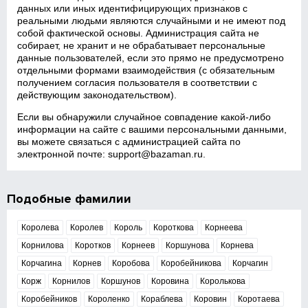
данных или иных идентифицирующих признаков с
реальными людьми являются случайными и не имеют под
собой фактической основы. Администрация сайта не
собирает, не хранит и не обрабатывает персональные
данные пользователей, если это прямо не предусмотрено
отдельными формами взаимодействия (с обязательным
получением согласия пользователя в соответствии с
действующим законодательством).
Если вы обнаружили случайное совпадение какой‑либо
информации на сайте с вашими персональными данными,
вы можете связаться с администрацией сайта по
электронной почте:
support@bazaman.ru
.
Подобные фамилии
Королева
Королев
Король
Короткова
Корнеева
Корнилова
Коротков
Корнеев
Коршунова
Корнева
Корчагина
Корнев
Коробова
Коробейникова
Корчагин
Корж
Корнилов
Коршунов
Коровина
Королькова
Коробейников
Короленко
Кораблева
Коровин
Коротаева