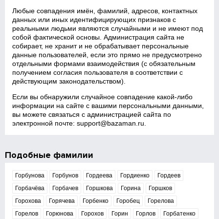
Любые совпадения имён, фамилий, адресов, контактных
данных или иных идентифицирующих признаков с
реальными людьми являются случайными и не имеют под
собой фактической основы. Администрация сайта не
собирает, не хранит и не обрабатывает персональные
данные пользователей, если это прямо не предусмотрено
отдельными формами взаимодействия (с обязательным
получением согласия пользователя в соответствии с
действующим законодательством).
Если вы обнаружили случайное совпадение какой‑либо
информации на сайте с вашими персональными данными,
вы можете связаться с администрацией сайта по
электронной почте:
support@bazaman.ru
.
Подобные фамилии
Горбунова
Горбунов
Гордеева
Гордиенко
Гордеев
Горбачёва
Горбачев
Горшкова
Горина
Горшков
Горохова
Горячева
Горбенко
Горобец
Горелова
Горелов
Горюнова
Горохов
Горин
Горлов
Горбатенко