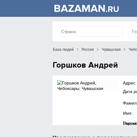
База людей
Россия
Чувашская
Чеб
Горшков Андрей
Адрес:
Дата 
Фамил
Имя:
Расска
Оценит