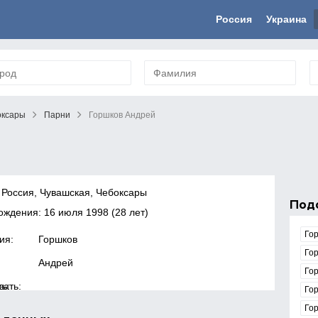
Россия
Украина
оксары
Парни
Горшков Андрей
 Россия, Чувашская, Чебоксары
Под
рождения:
16 июля 1998
(28 лет)
Го
ия:
Горшков
Го
Андрей
Го
зать:
ь:
Го
Го