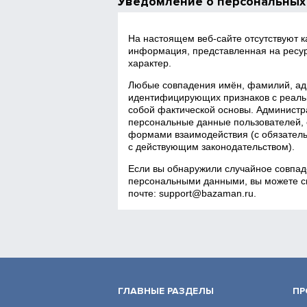
Уведомление о персональных
На настоящем веб‑сайте отсутствуют 
информация, представленная на ресур
характер.
Любые совпадения имён, фамилий, адр
идентифицирующих признаков с реаль
собой фактической основы. Администра
персональные данные пользователей, 
формами взаимодействия (с обязатель
с действующим законодательством).
Если вы обнаружили случайное совпад
персональными данными, вы можете св
почте:
support@bazaman.ru
.
ГЛАВНЫЕ РАЗДЕЛЫ
ПР