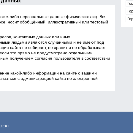
 данных
Го
Го
какие‑либо персональные данные физических лиц. Вся
Го
се, носит обобщённый, иллюстративный или тестовый
есов, контактных данных или иных
ными людьми являются случайными и не имеют под
ция сайта не собирает, не хранит и не обрабатывает
если это прямо не предусмотрено отдельными
ным получением согласия пользователя в соответствии
ение какой‑либо информации на сайте с вашими
язаться с администрацией сайта по электронной
ОЕКТ