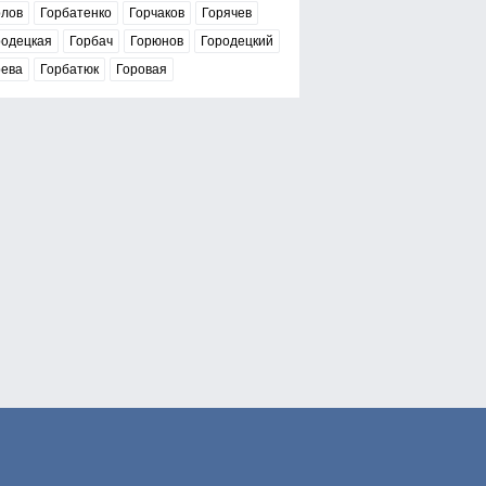
рлов
Горбатенко
Горчаков
Горячев
родецкая
Горбач
Горюнов
Городецкий
рева
Горбатюк
Горовая