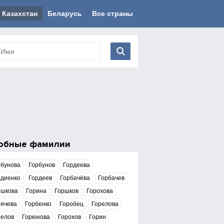
Казахстан
Беларусь
Все страны
обные фамилии
рбунова
Горбунов
Гордеева
рдиенко
Гордеев
Горбачёва
Горбачев
ршкова
Горина
Горшков
Горохова
рячева
Горбенко
Горобец
Горелова
релов
Горюнова
Горохов
Горин