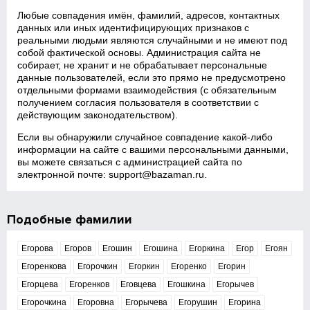
Любые совпадения имён, фамилий, адресов, контактных
данных или иных идентифицирующих признаков с
реальными людьми являются случайными и не имеют под
собой фактической основы. Администрация сайта не
собирает, не хранит и не обрабатывает персональные
данные пользователей, если это прямо не предусмотрено
отдельными формами взаимодействия (с обязательным
получением согласия пользователя в соответствии с
действующим законодательством).
Если вы обнаружили случайное совпадение какой‑либо
информации на сайте с вашими персональными данными,
вы можете связаться с администрацией сайта по
электронной почте:
support@bazaman.ru
.
Подобные фамилии
Егорова
Егоров
Егошин
Егошина
Егоркина
Егор
Егоян
Егоренкова
Егорочкин
Егоркин
Егоренко
Егорин
Егорцева
Егоренков
Еговцева
Егошкина
Егорычев
Егорочкина
Егоровна
Егорычева
Егорушин
Егорина