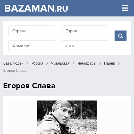
База людей
Россия
Чувашская
Чебоксары
Парни
Егоров Слава
Егоров Слава