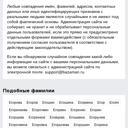
Любые совпадения имён, фамилий, адресов, контактных
данных или иных идентифицирующих признаков с
реальными людьми являются случайными и не имеют под
собой фактической основы. Администрация сайта не
собирает, не хранит и не обрабатывает персональные
данные пользователей, если это прямо не предусмотрено
отдельными формами взаимодействия (с обязательным
получением согласия пользователя в соответствии с
действующим законодательством).
Если вы обнаружили случайное совпадение какой‑либо
информации на сайте с вашими персональными данными,
вы можете связаться с администрацией сайта по
электронной почте:
support@bazaman.ru
.
Подобные фамилии
Егорова
Егоров
Егошин
Егошина
Егоркина
Егор
Егоян
Егоренкова
Егорочкин
Егоркин
Егоренко
Егорин
Егорцева
Егоренков
Еговцева
Егошкина
Егорычев
Егорочкина
Егоровна
Егорычева
Егорушин
Егорина