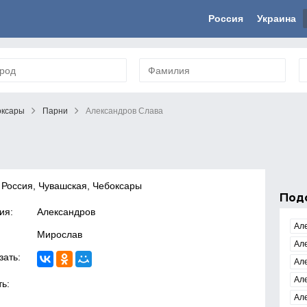
Россия
Украина
оксары
Парни
Александров Слава
 Россия, Чувашская, Чебоксары
Под
ия:
Александров
Ал
Мирослав
Ал
зать:
Ал
Ал
ь:
Ал