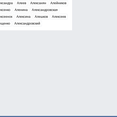
ександра
Алеев
Алексанян
Алейников
ексенко
Аленина
Александровская
ексеенок
Алексина
Алешков
Алексеев
ещенко
Александровский