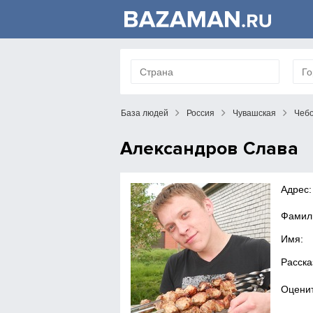
База людей
Россия
Чувашская
Чеб
Александров Слава
Адрес:
Фамил
Имя:
Расска
Оценит