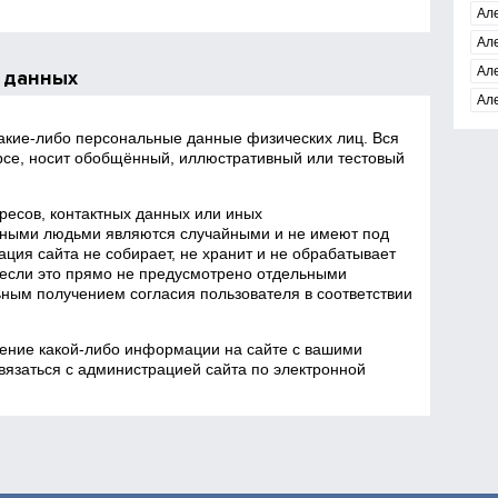
Ал
Ал
Ал
 данных
Ал
какие‑либо персональные данные физических лиц. Вся
се, носит обобщённый, иллюстративный или тестовый
есов, контактных данных или иных
ными людьми являются случайными и не имеют под
ция сайта не собирает, не хранит и не обрабатывает
если это прямо не предусмотрено отдельными
ным получением согласия пользователя в соответствии
ение какой‑либо информации на сайте с вашими
язаться с администрацией сайта по электронной