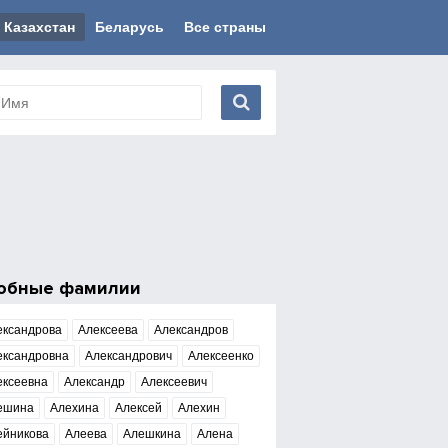
Казахстан
Беларусь
Все страны
обные фамилии
ександрова
Алексеева
Александров
ександровна
Александрович
Алексеенко
ексеевна
Александр
Алексеевич
ешина
Алехина
Алексей
Алехин
ейникова
Алеева
Алешкина
Алена