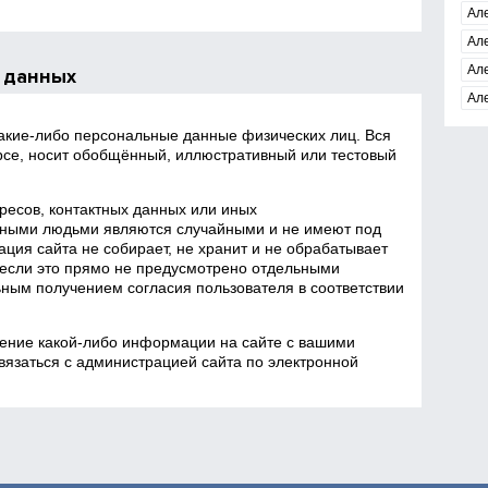
Ал
Ал
Ал
 данных
Ал
какие‑либо персональные данные физических лиц. Вся
се, носит обобщённый, иллюстративный или тестовый
есов, контактных данных или иных
ными людьми являются случайными и не имеют под
ция сайта не собирает, не хранит и не обрабатывает
если это прямо не предусмотрено отдельными
ным получением согласия пользователя в соответствии
ение какой‑либо информации на сайте с вашими
язаться с администрацией сайта по электронной