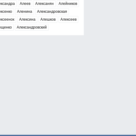
ександра
Алеев
Алексанян
Алейников
ексенко
Аленина
Александровская
ексеенок
Алексина
Алешков
Алексеев
ещенко
Александровский