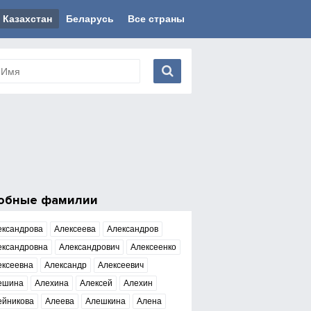
Казахстан
Беларусь
Все страны
обные фамилии
ександрова
Алексеева
Александров
ександровна
Александрович
Алексеенко
ексеевна
Александр
Алексеевич
ешина
Алехина
Алексей
Алехин
ейникова
Алеева
Алешкина
Алена