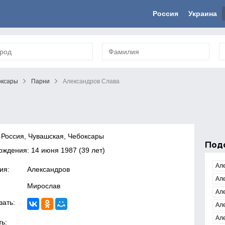
Россия
Украина
оксары
Парни
Александров Слава
 Россия, Чувашская, Чебоксары
Под
рождения:
14 июня 1987
(39 лет)
Ал
ия:
Александров
Ал
Мирослав
Ал
зать:
Ал
Ал
ь: