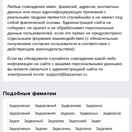
Любые совпадения имён, фамилий, адресов, контактных
данных или иных идентифицирующих признаков с
реальными людьми являются случайными и не имеют под
собой фактической основы. Администрация сайта не
собирает, не хранит и не обрабатывает персональные
данные пользователей, если это прямо не предусмотрено
отдельными формами взаимодействия (с обязательным
получением согласия пользователя в соответствии с
действующим законодательством).
Если вы обнаружили случайное совпадение какой‑либо
информации на сайте с вашими персональными данными,
вы можете связаться с администрацией сайта по
электронной почте:
support@bazaman.ru
.
Подобные фамилии
Задорожная
Задорожный
Задворнова
Задорина
Задорожний
Задорожняя
Задорин
Задворных
Задворнов
Задоя
Задворный
Задорова
Задонский
Задко
Задорожных
Задоян
Задесенец
Задохина
Задачина