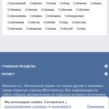
Соболевский
Собянин
Собчак
Собчук
Собченко
Собина
Собакина
Собинов
Собакарь
Собинова
Собачкин
Собенникова
Собакин
Собачкина
Собещанская
Соболькова
Соботка
Собейко
Собур
Собослаи
Собольков
Соблирова
Собора
Событий
Собов
ГЛАВНЫЕ РАЗДЕЛЫ
ПРОЕКТ
Bazaman.ru - бесплатный сервис по поиску друзей и знакомых
среди открытых страниц ВКонтакте.ру. Вся информация на
сайте собрана автоматически из открытых интернет-источников:
социальная сеть ВКонтакте.ру. За достоверность информации,
Мы используем cookies. Согласиться
с
администрация сайта ответственности не несет.
использованием «сookies»
и
политикой в
Принимаю